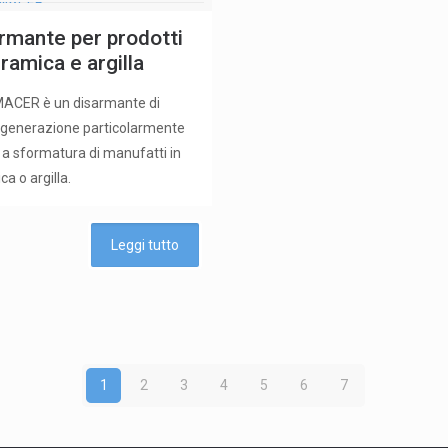
rmante per prodotti
eramica e argilla
ACER è un disarmante di
 generazione particolarmente
 a sformatura di manufatti in
a o argilla.
Leggi tutto
1
2
3
4
5
6
7