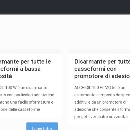
rmante per tutte le
Disarmante per tutte
eformi a bassa
casseformi con
osità
promotore di adesi
IL 100 W è un disarmante
ALCHIOIL 100 FILMO 50 è un
to con particolari additivi che
disarmante composto da speci
tono una facile sformatura e
additivi e da un promotore di
ione delle casseforme.
adesione che consente sform
per getti verticali e orizzontali.
Leggi tutto