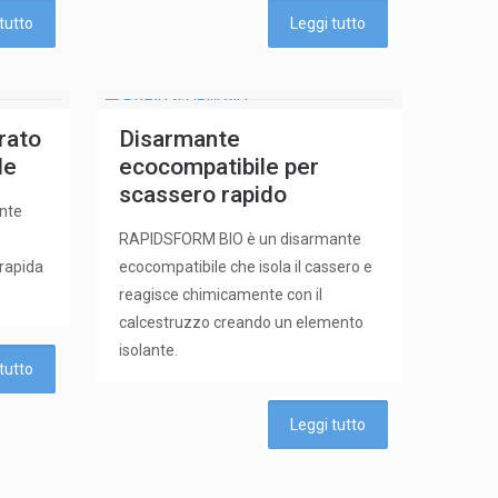
tutto
Leggi tutto
rato
Disarmante
de
ecocompatibile per
scassero rapido
nte
RAPIDSFORM BIO è un disarmante
 rapida
ecocompatibile che isola il cassero e
reagisce chimicamente con il
calcestruzzo creando un elemento
isolante.
tutto
Leggi tutto