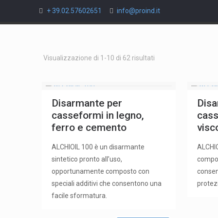
+ 39.02.57602651
info@proind.it
Visualizzazione di 1-10 di 62 risultati
Disarmante per
Disa
casseformi in legno,
cass
ferro e cemento
visc
ALCHIOIL 100 è un disarmante
ALCHIO
sintetico pronto all’uso,
compos
opportunamente composto con
consen
speciali additivi che consentono una
protez
facile sformatura.