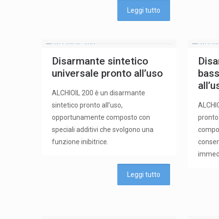
Leggi tutto
Disarmante sintetico
Disa
universale pronto all’uso
bass
all’u
ALCHIOIL 200 è un disarmante
sintetico pronto all’uso,
ALCHIO
opportunamente composto con
pronto
speciali additivi che svolgono una
compos
funzione inibitrice.
consen
immed
Leggi tutto