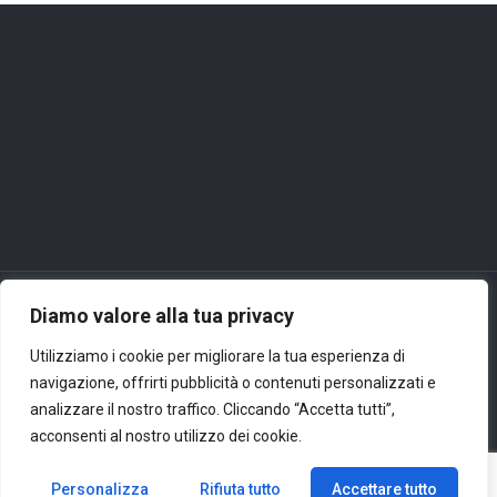
Diamo valore alla tua privacy
Utilizziamo i cookie per migliorare la tua esperienza di
© 2024 PROIND SRL - P.IVA: 04084490152 - All Rights Reserved.
navigazione, offrirti pubblicità o contenuti personalizzati e
Via Fornace Cavallino 13/15 - 20073 Opera (Milano) - Italy
analizzare il nostro traffico. Cliccando “Accetta tutti”,
Tel.:
+39.02.57602651
- Fax: + 39.02.5760635 - E-mail:
acconsenti al nostro utilizzo dei cookie.
info@proind.it
Privacy
Personalizza
Rifiuta tutto
Accettare tutto