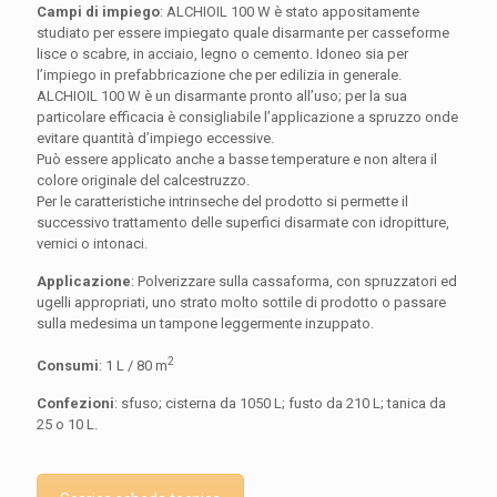
Campi di impiego
: ALCHIOIL 100 W è stato appositamente
studiato per essere impiegato quale disarmante per casseforme
lisce o scabre, in acciaio, legno o cemento. Idoneo sia per
l’impiego in prefabbricazione che per edilizia in generale.
ALCHIOIL 100 W è un disarmante pronto all’uso; per la sua
particolare efficacia è consigliabile l’applicazione a spruzzo onde
evitare quantità d’impiego eccessive.
Può essere applicato anche a basse temperature e non altera il
colore originale del calcestruzzo.
Per le caratteristiche intrinseche del prodotto si permette il
successivo trattamento delle superfici disarmate con idropitture,
vernici o intonaci.
Applicazione
: Polverizzare sulla cassaforma, con spruzzatori ed
ugelli appropriati, uno strato molto sottile di prodotto o passare
sulla medesima un tampone leggermente inzuppato.
2
Consumi
: 1 L / 80 m
Confezioni
: sfuso; cisterna da 1050 L; fusto da 210 L; tanica da
25 o 10 L.