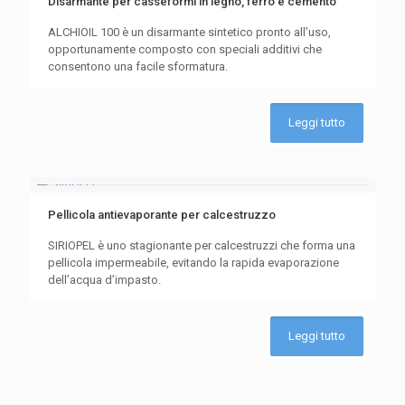
Disarmante per casseformi in legno, ferro e cemento
ALCHIOIL 100 è un disarmante sintetico pronto all’uso,
opportunamente composto con speciali additivi che
consentono una facile sformatura.
Leggi tutto
Pellicola antievaporante per calcestruzzo
SIRIOPEL è uno stagionante per calcestruzzi che forma una
pellicola impermeabile, evitando la rapida evaporazione
dell’acqua d’impasto.
Leggi tutto